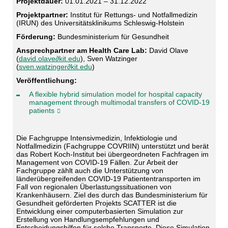
Projektdauer:
01.01.2021 – 31.12.2022
Projektpartner:
Institut für Rettungs- und Notfallmedizin
(IRUN) des Universitätsklinikums Schleswig-Holstein
Förderung:
Bundesministerium für Gesundheit
Ansprechpartner am Health Care Lab:
David Olave
(
david.olave∂kit.edu
), Sven Watzinger
(
sven.watzinger∂kit.edu
)
Veröffentlichung:
A flexible hybrid simulation model for hospital capacity
management through multimodal transfers of COVID-19
patients
Die Fachgruppe Intensivmedizin, Infektiologie und
Notfallmedizin (Fachgruppe COVRIIN) unterstützt und berät
das Robert Koch-Institut bei übergeordneten Fachfragen im
Management von COVID-19 Fällen. Zur Arbeit der
Fachgruppe zählt auch die Unterstützung von
länderübergreifenden COVID-19 Patiententransporten im
Fall von regionalen Überlastungssituationen von
Krankenhäusern. Ziel des durch das Bundesministerium für
Gesundheit geförderten Projekts SCATTER ist die
Entwicklung einer computerbasierten Simulation zur
Erstellung von Handlungsempfehlungen und
Entscheidungshilfen für solche Transporte. Diese Simulation