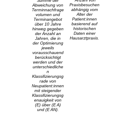
Summe der
Praxisbesuchen
Abweichung von
abhängig vom
Terminnachfrage
Alter der
volumen und
Patient:innen
Terminangebot
basierend auf
über 10 Jahre
historischen
hinweg gegeben
Daten einer
der Anzahl an
Hausarztpraxis.
Jahren, die in
der Optimierung
jeweils
vorausschauend
berücksichtigt
werden und der
unterschiedliche
n
Klassifizierungsg
rade von
Neupatient:innen
mit steigender
Klassifizierungsg
enauigkeit von
(E) über (E A)
und (E AN).